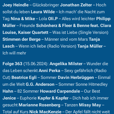
Joey Heindle
– Glücksbringer
Jonathan Zelter
– Hoch
sollst du leben
Laura Wilde
– Ich mach' die Nacht zum
Tag
Nina & Mike
– Lola
Oli.P
– Alles wird leichter
Philipp
Müller
– Freunde
Schönherz & Fleer & Benne feat. Clara
Louise, Kaiser Quartett
– Was ist Liebe (Single Version)
Stimmen der Berge
– Männer sind vom Mars
Tanja
Lasch
– Wenn ich liebe (Radio Version)
Tanja Müller
–
Ich will mehr
Folge 363
(15.06.2024):
Angelika Milster
– Wunder die
das Leben schenkt
Anni Perka
– Sexy gefährlich (Radio
Cut)
Beatrice Egli
– Sommer
Davin Herbrüggen
– Einmal
um die Welt
G.G. Anderson
– Sommer Sonne Hitmedley
Hahn
– 82 Sommer
Howard Carpendale
– Our Best
Jenice
– Euphorie
Kapfer & Kapfer
– Dich hab ich immer
gesucht
Marianne Rosenberg
– Tanzen
Missy May
–
Total auf Kurs
Nick MacKenzie
– Der Apfel fällt nicht weit