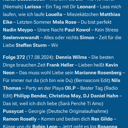
(Niemals)
Larissa
– Ein Tag mit Dir
Leonard
– Lass mich
laufen, wie ich laufe
Louella
– Miezekätzchen
Matthias
Eike
– Letzten Sommer
Mela Rose
– Du bist perfekt
Nadin Meypo
– Unsre Nacht
Paul Kowol
– Kein Stress
Seelenverwandt
– Alles oder nichts
Simon
– Zeit für die
Liebe
Steffen Sturm
– Wir
Folge 372
(17.08.2024):
Dennis Wilms
– Die besten
Dinge brauchen Zeit
Frank Heller
– Lieben heißt
Kevin
Neon
– Das muss wohl Liebe sein
Marianne Rosenberg
–
Für immer nur da (ich bin wie Du) (Bernasconi Edit)
Nils
Thomas
– Party an der Playa
Oli.P
– Bester Tag (Radio
Edit)
Philipp Bender, Christina May, DJ Daniel Hahn
–
Das ist, weil ich dich liebe (Sarà Perché Ti Amo)
Pussycat
– Georgie (Deutsche Originalaufnahme)
Ramon Roselly
– Komm und bedien dich
Rex Gildo
–
Küsse von dir
Robin Leon
– Jetzt geht es los
Rosanna