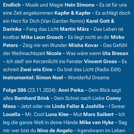
Endlich
– Musik und Magie
Hein Simons
– Es ist für uns
eine Zeit angekommen
Kapfer & Kapfer
– Es schlägt doch
ein Herz für Dich (Van Gardan Remix)
Karel Gott &
Darinka
– Fang das Licht
Martin März
– Das Leben ist
kostbar
Mike Leon Grosch
– Es liegt nicht an dir
Mirko
Peters
– Zeig mir ein Wunder
Misha Kovar
– Das Gefühl
der Weihnachtszeit
Nicole
– Was wäre wenn
Uta Bresan
– Ich stell' ein Kerzenlicht ins Fenster
Vincent Gross
– Es
schneit
Zwei wie Eins
– Du bist das Licht (Radio Edit)
Instrumental:
Simon Noel
– Wonderful Dreams
Folge 386
(23.11.2024):
Anni Perka
– Dein Blick sagt
alles
Bernhard Brink
– Dein Schrei nach Liebe
Conny
Mess
– Jetzt oder nie
Linda Feller & Joshille
– I Swear
Louella
– Mr. Cool
Luna Klee
– Mut
Mars Saibert
– Ich
leg die ganze Welt in deine Hände
Mike van Hyke
– Sag
mir wer bist du
Nino de Angelo
– Irgendwann im Leben