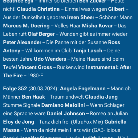
Beatrice Egli
– Immer so bleiben
Ben Zucker
– Heute
nicht!
Claudia Christina
– Einmal was wagen
Gilbert
–
Aus der Dunkelheit geboren
Ireen Sheer
– Schöner Mann
Marcus M. Doering
– Volles Haar
Misha Kovar
– Das
Leben ruft
Olaf Berger
– Wunden gibt es immer wieder
Peter Alexander
– Die Panne mit der Susanne
Ross
Antony
– Willkommen im Club
Tanja Lasch
– Deine
besten Jahre
Udo Wenders
– Meine Haare sind beim
Teufel
Vincent Gross
– Rückenwind
Instrumental: After
The Fire
– 1980-F
Folge 352
(30.03.2024):
Angela Engelmann
– Mann oh
Männer
Ben Haak
– Traumlandwelt
Claudia Jung
–
Stumme Signale
Damiano Maiolini
– Wenn Schlager
eine Sprache wäre
Daniel Johnson
– Romeo an Julian
Eloy de Jong
– Tanz dich frei (UltraFox Mix)
Gabriella
Massa
- Wenn da nicht mein Herz wär (GAB-licious