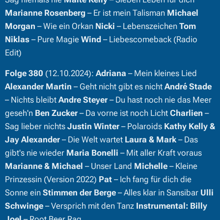
Marianne Rosenberg
– Er ist mein Talisman
Michael
Morgan
– Wie ein Orkan
Nicki
– Lebenszeichen
Tom
Niklas
– Pure Magie
Wind
– Liebescomeback (Radio
Edit)
Folge 380
(12.10.2024):
Adriana
– Mein kleines Lied
Alexander Martin
– Geht nicht gibt es nicht
André Stade
– Nichts bleibt
Andre Steyer
– Du hast noch nie das Meer
geseh'n
Ben Zucker
– Da vorne ist noch Licht
Charlien
–
Sag lieber nichts
Justin Winter
– Polaroids
Kathy Kelly &
Jay Alexander
– Die Welt wartet
Laura & Mark
– Das
gibt's nie wieder
Maria Bonelli
– Mit aller Kraft voraus
Marianne & Michael
– Unser Land
Michelle
– Kleine
Prinzessin (Version 2022)
Pat
– Ich fang für dich die
Sonne ein
Stimmen der Berge
– Alles klar in Sansibar
Ulli
Schwinge
– Versprich mit den Tanz
Instrumental:
Billy
Joel
– Root Beer Rag