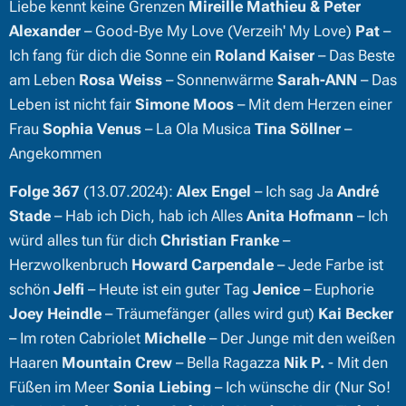
Liebe kennt keine Grenzen
Mireille Mathieu & Peter
Alexander
– Good-Bye My Love (Verzeih' My Love)
Pat
–
Ich fang für dich die Sonne ein
Roland Kaiser
– Das Beste
am Leben
Rosa Weiss
– Sonnenwärme
Sarah-ANN
– Das
Leben ist nicht fair
Simone Moos
– Mit dem Herzen einer
Frau
Sophia Venus
– La Ola Musica
Tina Söllner
–
Angekommen
Folge 367
(13.07.2024):
Alex Engel
– Ich sag Ja
André
Stade
– Hab ich Dich, hab ich Alles
Anita Hofmann
– Ich
würd alles tun für dich
Christian Franke
–
Herzwolkenbruch
Howard Carpendale
– Jede Farbe ist
schön
Jelfi
– Heute ist ein guter Tag
Jenice
– Euphorie
Joey Heindle
– Träumefänger (alles wird gut)
Kai Becker
– Im roten Cabriolet
Michelle
– Der Junge mit den weißen
Haaren
Mountain Crew
– Bella Ragazza
Nik P.
- Mit den
Füßen im Meer
Sonia Liebing
– Ich wünsche dir (Nur So!