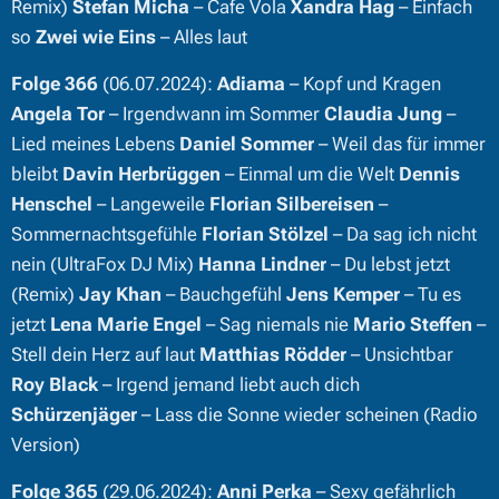
Remix)
Stefan Micha
– Cafe Vola
Xandra Hag
– Einfach
so
Zwei wie Eins
– Alles laut
Folge 366
(06.07.2024):
Adiama
– Kopf und Kragen
Angela Tor
– Irgendwann im Sommer
Claudia Jung
–
Lied meines Lebens
Daniel Sommer
– Weil das für immer
bleibt
Davin Herbrüggen
– Einmal um die Welt
Dennis
Henschel
– Langeweile
Florian Silbereisen
–
Sommernachtsgefühle
Florian Stölzel
– Da sag ich nicht
nein (UltraFox DJ Mix)
Hanna Lindner
– Du lebst jetzt
(Remix)
Jay Khan
– Bauchgefühl
Jens Kemper
– Tu es
jetzt
Lena Marie Engel
– Sag niemals nie
Mario Steffen
–
Stell dein Herz auf laut
Matthias Rödder
– Unsichtbar
Roy Black
– Irgend jemand liebt auch dich
Schürzenjäger
– Lass die Sonne wieder scheinen (Radio
Version)
Folge 365
(29.06.2024):
Anni Perka
– Sexy gefährlich