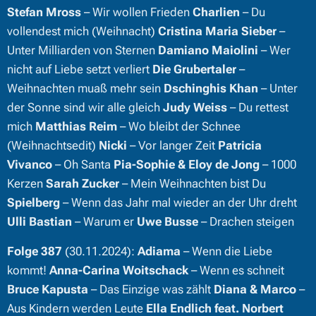
Stefan Mross
– Wir wollen Frieden
Charlien
– Du
vollendest mich (Weihnacht)
Cristina Maria Sieber
–
Unter Milliarden von Sternen
Damiano Maiolini
– Wer
nicht auf Liebe setzt verliert
Die Grubertaler
–
Weihnachten muaß mehr sein
Dschinghis Khan
– Unter
der Sonne sind wir alle gleich
Judy Weiss
– Du rettest
mich
Matthias Reim
– Wo bleibt der Schnee
(Weihnachtsedit)
Nicki
– Vor langer Zeit
Patricia
Vivanco
– Oh Santa
Pia-Sophie & Eloy de Jong
– 1000
Kerzen
Sarah Zucker
– Mein Weihnachten bist Du
Spielberg
– Wenn das Jahr mal wieder an der Uhr dreht
Ulli Bastian
– Warum er
Uwe Busse
– Drachen steigen
Folge 387
(30.11.2024):
Adiama
– Wenn die Liebe
kommt!
Anna-Carina Woitschack
– Wenn es schneit
Bruce Kapusta
– Das Einzige was zählt
Diana & Marco
–
Aus Kindern werden Leute
Ella Endlich feat. Norbert