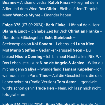
Buanne
– Andiamo vedrai
Ralph Rinas
– Flieg mit dem
Adler und dem Wind
Rex Gildo
– Bleib auf dem Teppich,
Mann
Wencke Myhre
– Einander haben
Folge 375
(07.09.2024):
Berit Finke
– Hör auf dein Herz
Blaha & Lindt
– Ich habe Zeit für Dich
Christian Franke
–
Überdosis Glücksgefühl
Echt Steinbach
–
Seelenexplosion
Kai Sonara
– Lebenslied
Luna Klee
–
Mut
Mario Steffen
– Gedankenkarussell
Neon
– Du
bleibst
Nicole Conring
– Ich bin heut Nacht allein
Nik P.
-
Das Leben ist zu kurz
Nino de Angelo & Jenice
– Willst du
mit mir gehn
Safiya
– Wunderland
Tamara Kapeller
– Ich
war noch nie in Paris
Timo
– Auf die Geschichten, die das
Leben schreibt (Radio Version)
Tom Astor
– Irgendwie
wird's schon geh'n
Trude Herr
– Nein, ich lass' mich nicht
fotografieren
Folge 374
(31.08.2024):
Anna Steinhardt
– Gelebte Zeit