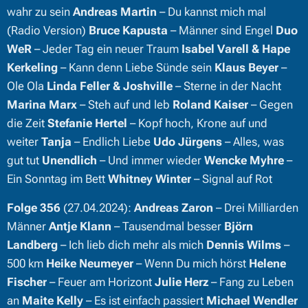
wahr zu sein
Andreas Martin
– Du kannst mich mal
(Radio Version)
Bruce Kapusta
– Männer sind Engel
Duo
WeR
– Jeder Tag ein neuer Traum
Isabel Varell & Hape
Kerkeling
– Kann denn Liebe Sünde sein
Klaus Beyer
–
Ole Ola
Linda Feller & Joshville
– Sterne in der Nacht
Marina Marx
– Steh auf und leb
Roland Kaiser
– Gegen
die Zeit
Stefanie Hertel
– Kopf hoch, Krone auf und
weiter
Tanja
– Endlich Liebe
Udo Jürgens
– Alles, was
gut tut
Unendlich
– Und immer wieder
Wencke Myhre
–
Ein Sonntag im Bett
Whitney Winter
– Signal auf Rot
Folge 356
(27.04.2024):
Andreas Zaron
– Drei Milliarden
Männer
Antje Klann
– Tausendmal besser
Björn
Landberg
– Ich lieb dich mehr als mich
Dennis Wilms
–
500 km
Heike Neumeyer
– Wenn Du mich hörst
Helene
Fischer
– Feuer am Horizont
Julie Herz
– Fang zu Leben
an
Maite Kelly
– Es ist einfach passiert
Michael Wendler