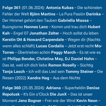
Folge 361
(01.06.2024):
Antonia Kubas
– Die schönsten
Fehler der Welt
Björn Martins
– La Pura Pasión
Darinka
–
Der Himmel gehört den Tauben
Gabriella Massa
–
Buongiorno
Hannes Lanz
– Komm und trau dich
Hubert
Kah
– Engel 07
Jonathan Zelter
– Hoch sollst du leben
Kerstin Ott & Howard Carpendale
– Wegen dir (Nachts
wenn alles schläft)
Lucas Cordalis
– Jetzt erst recht
Mo-
Torres
– Übertrieben schön
Peggy March
– Es ist wie es
ist
Philipp Bender, Christina May, DJ Daniel Hahn
–
Das ist, weil ich dich liebe
Ramon Roselly
– Süchtig
Tanja Lasch
– Ich will das Lied sein
Tommy Steiner
– Die
Riesen (2022)
Xandra Hag
– Aus dem Nichts
Folge 360
(25.05.2024):
Adriana
– Superheldin
Denise
Repolusk
– It's Gin o'Clock
Die JunX
– Das ist unser
Moment
Jens Bogner
– Frei wie der Wind
Kevin Neon
–