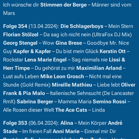
Ich wünsche dir
Stimmen der Berge
– Männer sind vom
Mars
Folge 354
(13.04.2024):
Die Schlagerboys
– Mein Stern
Florian Stölzel
– Da sag ich nicht nein (UltraFox DJ Mix)
Georg Stengel
– Wow
Gina Brese
– Goodbye Mr. Nice
Guy
Kapfer & Kapfer
– Du bist mein Glück
Kerstin Ott
–
Rockstar
Lena Marie Engel
– Sag niemals nie
Lissi &
Herr Timpe
– Du gehörst zu mir
Maximilian Arland
–
Lust aufs Leben
Mike Leon Grosch
– Nicht mal eine
Stunde (Gold Remix)
Mireille Mathieu
– Liebe lebt
Oliver
Frank & Pia Malo
– Italienische Sehnsucht (De Lancaster
RmX)
Sabrina Berger
– Mamma Maria
Semino Rossi
–
Alle Rosen dieser Welt
The Ace Cats
– Linda
Folge 353
(06.04.2024):
Alina
– Mein Körper
André
Stade
– Im freien Fall
Anni Marie
– Einmal mir Dir