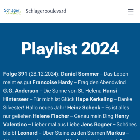
Schlagerboulevard
Playlist 2024
Folge 391
(28.12.2024):
Daniel Sommer
– Das Leben
meint es gut
Francoise Hardy
– Frag den Abendwind
G.G. Anderson
– Die Sonne von St. Helena
Hansi
Hinterseer
– Für mich ist Glück
Hape Kerkeling
– Danke
Silvester! Hallo neues Jahr!
Heinz Schenk
– Es ist alles
nur geliehen
Helene Fischer
– Genau mein Ding
Henry
Valentino
– Lieber mal aus Liebe
Jens Bogner
– Schönes
bleibt
Leonard
– Über Steine zu den Sternen
Markus
–