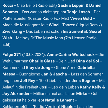
Rocci
– Ciao Bello (Radio Edit)
Saskia Leppin & Daniel
Sommer
– Das war so nicht geplant
Tanja Lasch
– Der
Plattenspieler (Knister Radio Fox Mix)
Vivien Gold
–
Mach die Musik ganz laut
Wind
– Tanzen (Liquid Remix)
Zweiklang
– Das Leben ist schön
Instrumental:
Secret
Wish
– Melody Of The Music Man (7th Heaven Radio
Edit)
Folge 371
(10.08.2024):
Anna-Carina Woitschack
– Die
Welt umarmen
Charlie Glass
– Dein Lied
Dina del Sol
–
Sommerkind
Eloy de Jong
– Offene Arme
Gabriella
Massa
– Buongiorno
Jan & Jascha
– Lass den Sommer
beginnen
Jeff Rey
– 1000 Liebeslieder
Jens Bogner
– Mit
Anlauf in die Freiheit
Josi
– Leb dein Leben
Kathy Kelly &
Jay Alexander
– Millionen mal aus Liebe
Mirko
– Gut
geküsst ist halb verliebt
Natalie Lament
–
Schlagergefühle (Radio Version)
Nicole
– Lass den