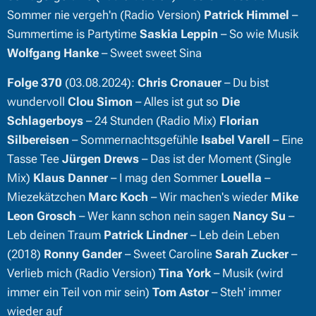
Sommer nie vergeh'n (Radio Version)
Patrick Himmel
–
Summertime is Partytime
Saskia Leppin
– So wie Musik
Wolfgang Hanke
– Sweet sweet Sina
Folge 370
(03.08.2024):
Chris Cronauer
– Du bist
wundervoll
Clou Simon
– Alles ist gut so
Die
Schlagerboys
– 24 Stunden (Radio Mix)
Florian
Silbereisen
– Sommernachtsgefühle
Isabel Varell
– Eine
Tasse Tee
Jürgen Drews
– Das ist der Moment (Single
Mix)
Klaus Danner
– I mag den Sommer
Louella
–
Miezekätzchen
Marc Koch
– Wir machen's wieder
Mike
Leon Grosch
– Wer kann schon nein sagen
Nancy Su
–
Leb deinen Traum
Patrick Lindner
– Leb dein Leben
(2018)
Ronny Gander
– Sweet Caroline
Sarah Zucker
–
Verlieb mich (Radio Version)
Tina York
– Musik (wird
immer ein Teil von mir sein)
Tom Astor
– Steh' immer
wieder auf