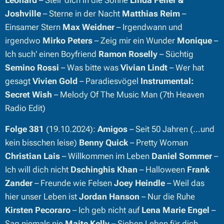
Leonard
– Stell' dich in die Sonne
Linda Feller &
Joshville
– Sterne in der Nacht
Matthias Reim
–
Einsamer Stern
Max Weidner
– Irgendwann und
irgendwo
Mirko Peters
– Zeig mir ein Wunder
Monique
–
Ich such' einen Boyfriend
Ramon Roselly
– Süchtig
Semino Rossi
– Was bitte was
Vivian Lindt
– Wer hat
gesagt
Vivien Gold
– Paradiesvögel
Instrumental:
Secret Wish
– Melody Of The Music Man (7th Heaven
Radio Edit)
Folge 381
(19.10.2024):
Amigos
– Seit 50 Jahren (...und
kein bisschen leise)
Benny Quick
– Pretty Woman
Christian Lais
– Willkommen im Leben
Daniel Sommer
–
Ich will dich nicht
Dschinghis Khan
– Halloween
Frank
Zander
– Freunde wie Felsen
Joey Heindle
– Weil das
hier unser Leben ist
Jordan Hanson
– Nur die Ruhe
Kirsten Pecoraro
– Ich geb nicht auf
Lena Marie Engel
–
Sag niemals nie
Maite Kelly
– Sieben Leben für dich