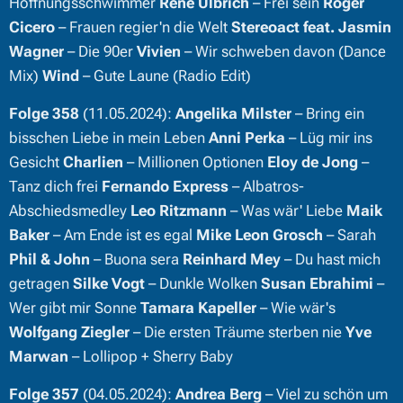
Hoffnungsschwimmer
René Ulbrich
– Frei sein
Roger
Cicero
– Frauen regier'n die Welt
Stereoact feat. Jasmin
Wagner
– Die 90er
Vivien
– Wir schweben davon (Dance
Mix)
Wind
– Gute Laune (Radio Edit)
Folge 358
(11.05.2024):
Angelika Milster
– Bring ein
bisschen Liebe in mein Leben
Anni Perka
– Lüg mir ins
Gesicht
Charlien
– Millionen Optionen
Eloy de Jong
–
Tanz dich frei
Fernando Express
– Albatros-
Abschiedsmedley
Leo Ritzmann
– Was wär' Liebe
Maik
Baker
– Am Ende ist es egal
Mike Leon Grosch
– Sarah
Phil & John
– Buona sera
Reinhard Mey
– Du hast mich
getragen
Silke Vogt
– Dunkle Wolken
Susan Ebrahimi
–
Wer gibt mir Sonne
Tamara Kapeller
– Wie wär's
Wolfgang Ziegler
– Die ersten Träume sterben nie
Yve
Marwan
– Lollipop + Sherry Baby
Folge 357
(04.05.2024):
Andrea Berg
– Viel zu schön um