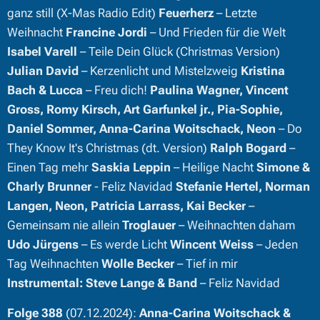
ganz still (X-Mas Radio Edit)
Feuerherz
– Letzte
Weihnacht
Francine Jordi
– Und Frieden für die Welt
Isabel Varell
– Teile Dein Glück (Christmas Version)
Julian David
– Kerzenlicht und Mistelzweig
Kristina
Bach & Lucca
– Freu dich!
Paulina Wagner, Vincent
Gross, Romy Kirsch, Art Garfunkel jr., Pia-Sophie,
Daniel Sommer, Anna-Carina Woitschack, Neon
– Do
They Know It's Christmas (dt. Version)
Ralph Bogard
–
Einen Tag mehr
Saskia Leppin
– Heilige Nacht
Simone &
Charly Brunner
- Feliz Navidad
Stefanie Hertel, Norman
Langen, Neon, Patricia Larrass, Kai Becker
–
Gemeinsam nie allein
Troglauer
– Weihnachten daham
Udo Jürgens
– Es werde Licht
Wincent Weiss
– Jeden
Tag Weihnachten
Wolle Becker
– Tief in mir
Instrumental:
Steve Lange & Band
– Feliz Navidad
Folge 388
(07.12.2024):
Anna-Carina Woitschack &