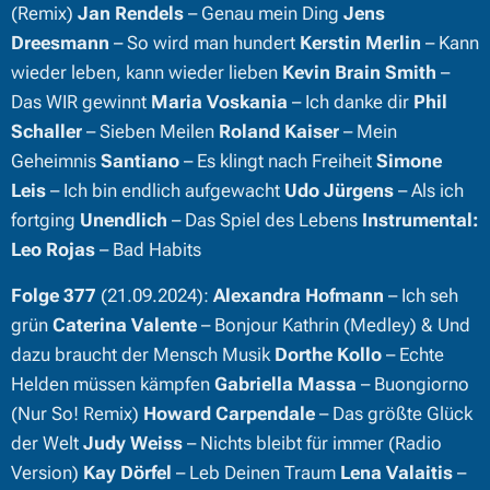
(Remix)
Jan Rendels
– Genau mein Ding
Jens
Dreesmann
– So wird man hundert
Kerstin Merlin
– Kann
wieder leben, kann wieder lieben
Kevin Brain Smith
–
Das WIR gewinnt
Maria Voskania
– Ich danke dir
Phil
Schaller
– Sieben Meilen
Roland Kaiser
– Mein
Geheimnis
Santiano
– Es klingt nach Freiheit
Simone
Leis
– Ich bin endlich aufgewacht
Udo Jürgens
– Als ich
fortging
Unendlich
– Das Spiel des Lebens
Instrumental:
Leo Rojas
– Bad Habits
Folge 377
(21.09.2024):
Alexandra Hofmann
– Ich seh
grün
Caterina Valente
– Bonjour Kathrin (Medley) & Und
dazu braucht der Mensch Musik
Dorthe Kollo
– Echte
Helden müssen kämpfen
Gabriella Massa
– Buongiorno
(Nur So! Remix)
Howard Carpendale
– Das größte Glück
der Welt
Judy Weiss
– Nichts bleibt für immer (Radio
Version)
Kay Dörfel
– Leb Deinen Traum
Lena Valaitis
–