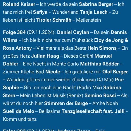
Roland Kaiser
– Ich werde da sein
Sabrina Berger
– Ich
tanz mich frei
Safiya
– Wunderland
Tanja Lasch
– Zu
lieben ist leicht
Tiroler Schmäh
– Meilenstein
Folge 384
(09.11.2024):
Daniel Ceylan
– Da sein
Dennis
Wilms
– Ich bleib nicht nur zum Frühstück
Eloy de Jong &
Ross Antony
– Viel mehr als das Beste
Hein Simons
– Ein
großes Herz
Julian Haag
– Dieses Gefühl
Manuel
Dobler
– Eine Nacht in Monte Carlo
Matthias Rödder
–
Zimmer.Küche.Bad
Nicole
– Ich gratuliere mir
Olaf Berger
– Wunden gibt es immer wieder (finalmusic DJ Mix)
Pia-
Sophie
– Gib mir noch eine Nacht (Radio Mix)
Sabrina
Stern
– Mein Leben ist Musik (Remix)
Semino Rossi
– Als
wärst du noch hier
Stimmen der Berge
– Arche Noah
Sueli de Melo
– Bellissima
Tanzgiesellschaft feat. Jelfi
–
Komm und tanz