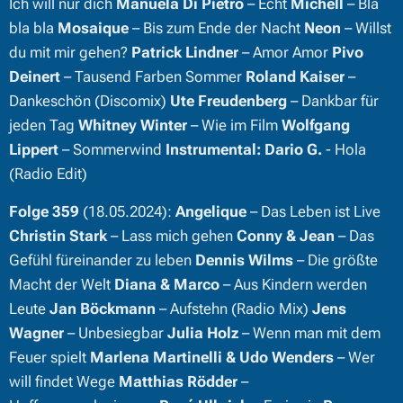
Ich will nur dich
Manuela Di Pietro
– Echt
Michell
– Bla
bla bla
Mosaique
– Bis zum Ende der Nacht
Neon
– Willst
du mit mir gehen?
Patrick Lindner
– Amor Amor
Pivo
Deinert
– Tausend Farben Sommer
Roland Kaiser
–
Dankeschön (Discomix)
Ute Freudenberg
– Dankbar für
jeden Tag
Whitney Winter
– Wie im Film
Wolfgang
Lippert
– Sommerwind
Instrumental:
Dario G.
- Hola
(Radio Edit)
Folge 359
(18.05.2024):
Angelique
– Das Leben ist Live
Christin Stark
– Lass mich gehen
Conny & Jean
– Das
Gefühl füreinander zu leben
Dennis Wilms
– Die größte
Macht der Welt
Diana & Marco
– Aus Kindern werden
Leute
Jan Böckmann
– Aufstehn (Radio Mix)
Jens
Wagner
– Unbesiegbar
Julia Holz
– Wenn man mit dem
Feuer spielt
Marlena Martinelli & Udo Wenders
– Wer
will findet Wege
Matthias Rödder
–