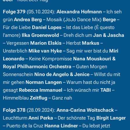
Folge 379
(05.10.2024):
Alexandra Hofmann
– Ich seh
grün
Andrea Berg
– Mosaik (JoJo Dance Mix)
Berge
–
Für die Liebe
Daniel Lopes
– Ist das Liebe (È questo
l'amore)
Ilka Groenewold
– Dreh dich um
Jan & Jascha
– Vergessen
Marion Elskis
– Herbst
Markus
–
Unsterblich
Mike van Hyke
– Sag mir wer bist du
Miri
Leonardo
– Keine Kompromisse
Nana Mouskouri &
Royal Philharmonic Orchestra
– Guten Morgen
Sonnenschein
Nino de Angelo & Jenice
– Willst du mit
mir gehen
Norman Langen
– Warum hast du nicht ja
gesagt
Rebecca Immanuel
– Ich wünsch mir
TABI
–
Himmelblau
Zeitflug
– Ganz nah
Folge 378
(28.09.2024):
Anna-Carina Woitschack
–
Leuchtturm
Anni Perka
– Der schönste Tag
Birgit Langer
– Puerto de la Cruz
Hanna Lindner
– Du lebst jetzt