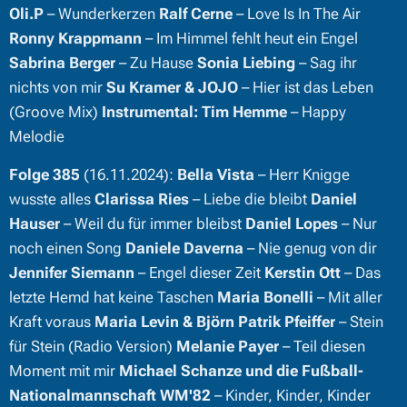
Oli.P
– Wunderkerzen
Ralf Cerne
– Love Is In The Air
Ronny Krappmann
– Im Himmel fehlt heut ein Engel
Sabrina Berger
– Zu Hause
Sonia Liebing
– Sag ihr
nichts von mir
Su Kramer & JOJO
– Hier ist das Leben
(Groove Mix)
Instrumental:
Tim Hemme
– Happy
Melodie
Folge 385
(16.11.2024):
Bella Vista
– Herr Knigge
wusste alles
Clarissa Ries
– Liebe die bleibt
Daniel
Hauser
– Weil du für immer bleibst
Daniel Lopes
– Nur
noch einen Song
Daniele Daverna
– Nie genug von dir
Jennifer Siemann
– Engel dieser Zeit
Kerstin Ott
– Das
letzte Hemd hat keine Taschen
Maria Bonelli
– Mit aller
Kraft voraus
Maria Levin & Björn Patrik Pfeiffer
– Stein
für Stein (Radio Version)
Melanie Payer
– Teil diesen
Moment mit mir
Michael Schanze und die Fußball-
Nationalmannschaft WM'82
– Kinder, Kinder, Kinder