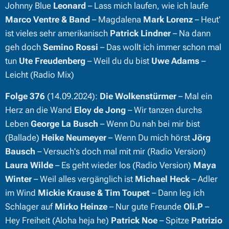
Johnny Blue
Leonard
– Lass mich laufen, wie ich laufe
Marco Ventre & Band
– Magdalena
Mark Lorenz
– Heut'
ist vieles sehr amerikanisch
Patrick Lindner
– Na dann
geh doch
Semino Rossi
– Das wollt ich immer schon mal
tun
Ute Freudenberg
– Weil du du bist
Uwe Adams
–
Leicht (Radio Mix)
Folge 376
(14.09.2024):
Die Wolkenstürmer
– Mal ein
Herz an die Wand
Eloy de Jong
– Wir tanzen durchs
Leben
George La Busch
– Wenn Du nah bei mir bist
(Ballade)
Heike Neumeyer
– Wenn Du mich hörst
Jörg
Bausch
– Versuch's doch mal mit mir (Radio Version)
Laura Wilde
– Es geht wieder los (Radio Version)
Maya
Winter
– Weil alles vergänglich ist
Michael Heck
– Adler
im Wind
Mickie Krause & Tim Toupet
– Dann leg ich
Schlager auf
Mirko Heinze
– Nur gute Freunde
Oli.P
–
Hey Freiheit (Aloha heja he)
Patrick Noe
– Spitze
Patrizio