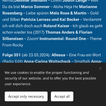
Remix)
Jennifer Siemann
– Löwin
Judith Lange
– Weil
Du da bist
Marco Sommer
– Aloha Heja He
Marianne
Rosenberg
– Liebe spüren
Mela Rose & Martin
– Gold
und Silber
Patricia Larrass und Kai Becker
– Verdammt
ich will dich doch auch
Roland Kaiser
- Ich glaub es geht
schon wieder los (2017)
Thomas Anders & Florian
Silbereisen
– Zoom!
Instrumental:
Round One
– Theme
From Rocky
Folge 351
(ab 23.03.2024):
Allessa
– Eine Frau ein Wort
(Radio Edit)
Anna-Carina Woitschack
– Smalltalk
Anna-
Maria Zimmermann
– Leben
Anni Perka
– Deine Stimme
We use cookies to enable the proper functioning and
Denis Ems
– Achterbahn
Diana Herold
– Wunder Leben
security of our website, and to offer you the best possible
Florian Künstler x Alexander Eder
– Lass dir Zeit mit
user experience.
Erwachsen werden
Heintje & Hein Simons
– Klein sein
dass ist schön
Jörg Bausch
– Ich will auch mal nach New
Accept only necessary
Accept all
Get started
Create your website for free!
York (Romantic Version)
Judy Weiss
– Regen in der