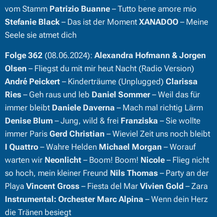
vom Stamm
Patrizio Buanne
– Tutto bene amore mio
Stefanie Black
– Das ist der Moment
XANADOO
– Meine
Seele sie atmet dich
Folge 362
(08.06.2024):
Alexandra Hofmann & Jorgen
Olsen
– Fliegst du mit mir heut Nacht (Radio Version)
André Peickert
– Kinderträume (Unplugged)
Clarissa
Ries
– Geh raus und leb
Daniel Sommer
– Weil das für
immer bleibt
Daniele Daverna
– Mach mal richtig Lärm
Denise Blum
– Jung, wild & frei
Franziska
– Sie wollte
immer Paris
Gerd Christian
– Wieviel Zeit uns noch bleibt
I Quattro
– Wahre Helden
Michael Morgan
– Worauf
warten wir
Neonlicht
– Boom! Boom!
Nicole
– Flieg nicht
so hoch, mein kleiner Freund
Nils Thomas
– Party an der
Playa
Vincent Gross
– Fiesta del Mar
Vivien Gold
– Zara
Instrumental:
Orchester Marc Alpina
– Wenn dein Herz
die Tränen besiegt