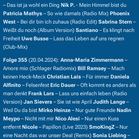
– Das ist ja wohl ein Ding
Nik P.
- Mein Himmel bist du
Patricia Mathys
– So wie damals (Radio Mix)
Phoenix
West
– Bei dir bin ich zuhaus (Radio Edit)
Sabrina Stern
–
Weißt du noch (Album Version)
Santiano
– Es klingt nach
Freiheit
Uwe Busse
– Lass das Leben auf uns regnen
(Club-Mix)
Folge 355
(20.04.2024):
Anna-Maria Zimmermann
–
Amore mio (Schlager Radiomix)
Bill Ramsey
– Mach
keinen Heck-Meck
Christian Lais
– Für immer
Daniela
Alfinito
– Felsenfest
Eric Dauer
– Oft kommt es anders als
man denkt
Frank Lars
– Lass uns einfach leben (Radio
Version)
Jan Sievers
– Sie ist wie April
Judith Lange
–
Weil Du da bist
Mirko Heinze
– Nur gute Freunde
Nadin
Meypo
– Nicht mit mir
Nico Alesi
– Nur einen Kuss
entfernt
Nicole
– Papillon (Live 2023)
SmoKingZ
– Nur
eine Nacht das war unser Deal (Remix)
Sonia Liebing
–