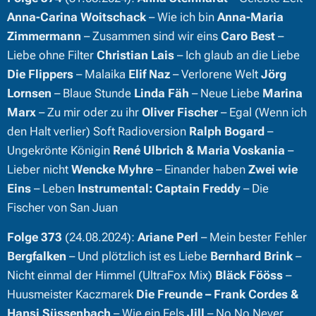
Anna-Carina Woitschack
– Wie ich bin
Anna-Maria
Zimmermann
– Zusammen sind wir eins
Caro Best
–
Liebe ohne Filter
Christian Lais
– Ich glaub an die Liebe
Die Flippers
– Malaika
Elif Naz
– Verlorene Welt
Jörg
Lornsen
– Blaue Stunde
Linda Fäh
– Neue Liebe
Marina
Marx
– Zu mir oder zu ihr
Oliver Fischer
– Egal (Wenn ich
den Halt verlier) Soft Radioversion
Ralph Bogard
–
Ungekrönte Königin
René Ulbrich & Maria Voskania
–
Lieber nicht
Wencke Myhre
– Einander haben
Zwei wie
Eins
– Leben
Instrumental:
Captain Freddy
– Die
Fischer von San Juan
Folge 373
(24.08.2024):
Ariane Perl
– Mein bester Fehler
Bergfalken
– Und plötzlich ist es Liebe
Bernhard Brink
–
Nicht einmal der Himmel (UltraFox Mix)
Bläck Fööss
–
Huusmeister Kaczmarek
Die Freunde – Frank Cordes &
Hansi Süssenbach
– Wie ein Fels
Jill
– No No Never