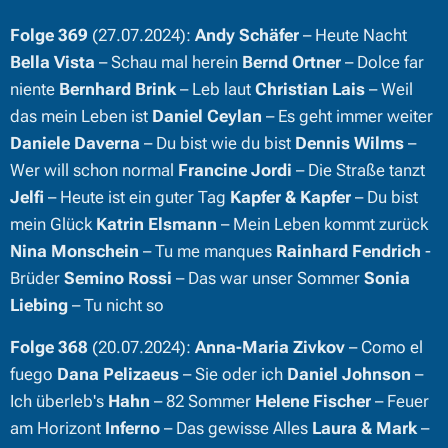
Folge 369
(27.07.2024):
Andy Schäfer
– Heute Nacht
Bella Vista
– Schau mal herein
Bernd Ortner
– Dolce far
niente
Bernhard Brink
– Leb laut
Christian Lais
– Weil
das mein Leben ist
Daniel Ceylan
– Es geht immer weiter
Daniele Daverna
– Du bist wie du bist
Dennis Wilms
–
Wer will schon normal
Francine Jordi
– Die Straße tanzt
Jelfi
– Heute ist ein guter Tag
Kapfer & Kapfer
– Du bist
mein Glück
Katrin Elsmann
– Mein Leben kommt zurück
Nina Monschein
– Tu me manques
Rainhard Fendrich
-
Brüder
Semino Rossi
– Das war unser Sommer
Sonia
Liebing
– Tu nicht so
Folge 368
(20.07.2024):
Anna-Maria Zivkov
– Como el
fuego
Dana Pelizaeus
– Sie oder ich
Daniel Johnson
–
Ich überleb's
Hahn
– 82 Sommer
Helene Fischer
– Feuer
am Horizont
Inferno
– Das gewisse Alles
Laura & Mark
–