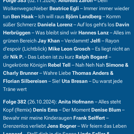
Folge 383
(02.11.2024):
Andreas Zaron
– Dein
Wolkenwegschieber
Beatrice Egli
– Immer immer wieder
tun
Ben Haak
– Ich will raus
Björn Landberg
– Komm
süßer Schmerz
Daniela Lorenz
– Auf los geht's los
Davin
Herbrüggen
– Was bleibt sind wir
Hannes Lanz
– Alles im
grünen Bereich
Jay Khan
– Verdammt!
Jelfi
– Rayon
d'espoir (Lichtblick)
Mike Leon Grosch
– Es liegt nicht an
dir
Nik P.
- Das Leben ist zu kurz
Ralph Bogard
–
Ungekrönte Königin
Rebel Tell
– Nah Neh Nah
Simone &
Charly Brunner
– Wahre Liebe
Thomas Anders &
Florian Silbereisen
– Sie!
Uta Bresan
– Du warst jede
Träne wert
Folge 382
(26.10.2024):
Anita Hofmann
– Alles steht
Kopf (Remix)
Denis Ems
– Der Moment
Denise Blum
–
Bewahr mir meine Kinderaugen
Frank Seiffert
–
Grenzenlos verliebt
Jens Bogner
– Wir feiern das Leben