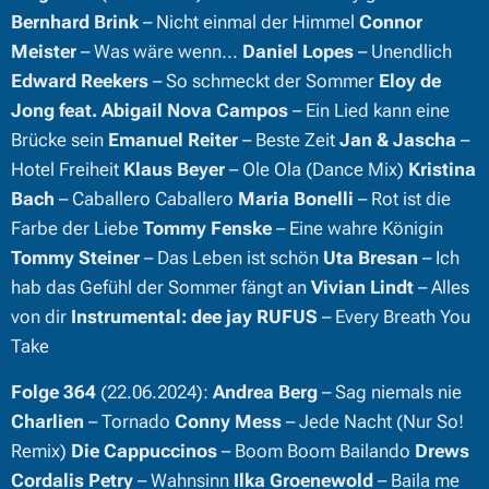
Bernhard Brink
– Nicht einmal der Himmel
Connor
Meister
– Was wäre wenn...
Daniel Lopes
– Unendlich
Edward Reekers
– So schmeckt der Sommer
Eloy de
Jong feat. Abigail Nova Campos
– Ein Lied kann eine
Brücke sein
Emanuel Reiter
– Beste Zeit
Jan & Jascha
–
Hotel Freiheit
Klaus Beyer
– Ole Ola (Dance Mix)
Kristina
Bach
– Caballero Caballero
Maria Bonelli
– Rot ist die
Farbe der Liebe
Tommy Fenske
– Eine wahre Königin
Tommy Steiner
– Das Leben ist schön
Uta Bresan
– Ich
hab das Gefühl der Sommer fängt an
Vivian Lindt
– Alles
von dir
Instrumental:
dee jay RUFUS
– Every Breath You
Take
Folge 364
(22.06.2024):
Andrea Berg
– Sag niemals nie
Charlien
– Tornado
Conny Mess
– Jede Nacht (Nur So!
Remix)
Die Cappuccinos
– Boom Boom Bailando
Drews
Cordalis Petry
– Wahnsinn
Ilka Groenewold
– Baila me