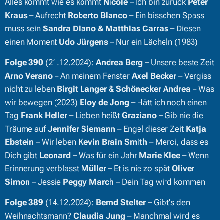
Alles kommt wie es kommt
Nicole
– Ich bin zurück
Peter
Kraus
– Aufrecht
Roberto Blanco
– Ein bisschen Spass
muss sein
Sandra Diano & Matthias Carras
– Diesen
einen Moment
Udo Jürgens
– Nur ein Lächeln (1983)
Folge 390
(21.12.2024):
Andrea Berg
– Unsere beste Zeit
Arno Verano
– An meinem Fenster
Axel Becker
– Vergiss
nicht zu leben
Birgit Langer & Schönecker Andrea
– Was
wir bewegen (2023)
Eloy de Jong
– Hätt ich noch einen
Tag
Frank Heller
– Lieben heißt
Graziano
– Gib nie die
Träume auf
Jennifer Siemann
– Engel dieser Zeit
Katja
Ebstein
– Wir leben
Kevin Brain Smith
– Merci, dass es
Dich gibt
Leonard
– Was für ein Jahr
Marie Klee
– Wenn
Erinnerung verblasst
Müller
– Et is nie zo spät
Oliver
Simon
– Jessie
Peggy March
– Dein Tag wird kommen
Folge 389
(14.12.2024):
Bernd Stelter
– Gibt's den
Weihnachtsmann?
Claudia Jung
– Manchmal wird es